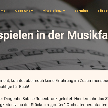
ome
Über uns
Mitspielen...
Termine
Förde
spielen in der Musikfa
strument, konntet aber noch keine Erfahrung im Zusammensp
chtige für Euch!
r Dirigentin Sabine Rosenbrock geleitet. Hier lernt ihr das
Z
keitsniveau der Stücke im „großen“ Orchester herantasten.